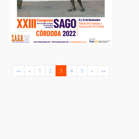
««
«
1
2
3
4
5
»
»»